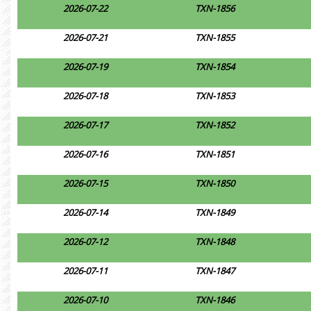
2026-07-22
TXN-1856
2026-07-21
TXN-1855
2026-07-19
TXN-1854
2026-07-18
TXN-1853
2026-07-17
TXN-1852
2026-07-16
TXN-1851
2026-07-15
TXN-1850
2026-07-14
TXN-1849
2026-07-12
TXN-1848
2026-07-11
TXN-1847
2026-07-10
TXN-1846