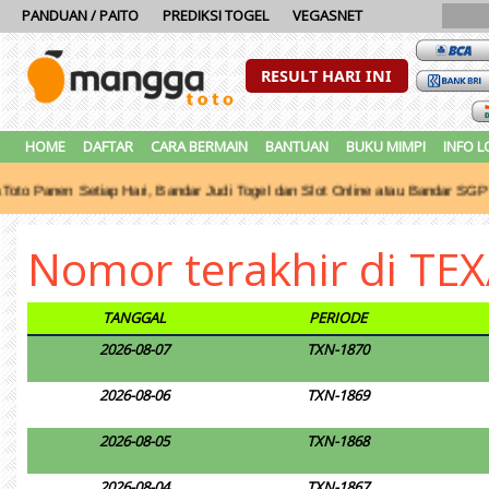
PANDUAN / PAITO
PREDIKSI TOGEL
VEGASNET
RESULT HARI INI
HOME
DAFTAR
CARA BERMAIN
BANTUAN
BUKU MIMPI
INFO 
nen Setiap Hari, Bandar Judi Togel dan Slot Online atau Bandar SGP Terp
Nomor terakhir di TE
TANGGAL
PERIODE
2026-08-07
TXN-1870
2026-08-06
TXN-1869
2026-08-05
TXN-1868
2026-08-04
TXN-1867